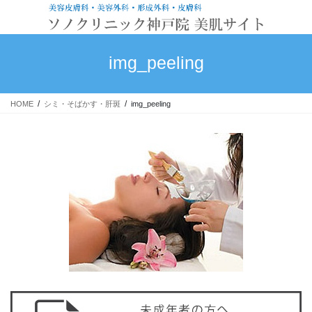
コ
ナ
ン
ビ
テ
ゲ
ン
ー
img_peeling
ツ
シ
に
ョ
移
ン
HOME
シミ・そばかす・肝斑
img_peeling
動
に
移
動