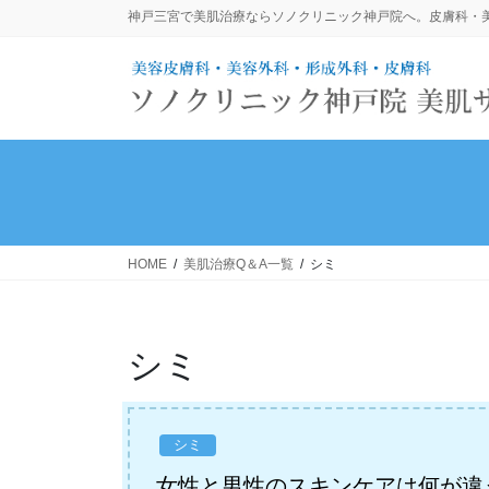
コ
ナ
神戸三宮で美肌治療ならソノクリニック神戸院へ。皮膚科・美
ン
ビ
テ
ゲ
ン
ー
ツ
シ
に
ョ
移
ン
動
に
移
動
HOME
美肌治療Q＆A一覧
シミ
シミ
シミ
女性と男性のスキンケアは何が違