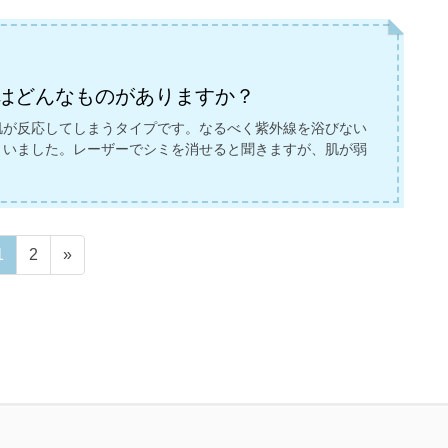
はどんなものがありますか？
肌が反応してしまうタイプです。なるべく紫外線を浴びない
まいました。レーザーでシミを消せると聞きますが、肌が弱
ペ
ペ
1
2
»
ー
ー
ジ
ジ